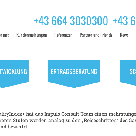
+43 664 3030300
+43 
r uns
Kundenmeinungen
Referenzen
Partner und Friends
News
TWICKLUNG
ERTRAGSBERATUNG
SC
HECK
alityIndex+ hat das Impuls Consult Team einen mehrstufi
reren Stufen werden analog zu den „Reiseschritten“ des Ga
und bewertet: