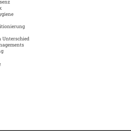
äsenz
k
ygiene
sitionierung
 Unterschied
anagements
ng
>